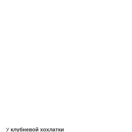
У
клубневой хохлатки