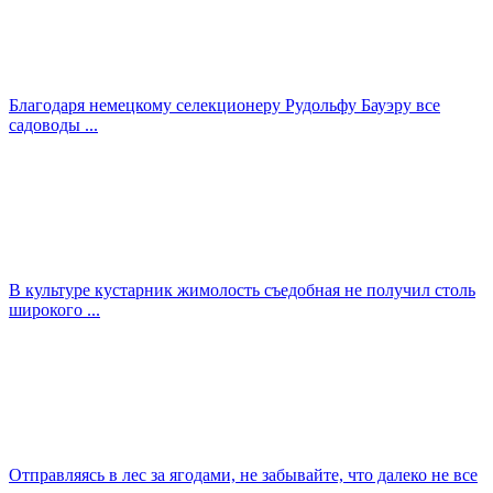
Благодаря немецкому селекционеру Рудольфу Бауэру все
садоводы ...
В культуре кустарник жимолость съедобная не получил столь
широкого ...
Отправляясь в лес за ягодами, не забывайте, что далеко не все