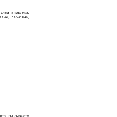
ганты и карлики,
вые, перистые,
ото, вы сможете