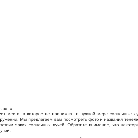
 нет »
вует место, в которое не проникают в нужной мере солнечные л
ооружений. Мы предлагаем вам посмотреть фото и названия тенел
тствии ярких солнечных лучей. Обратите внимание, что некото
учей.