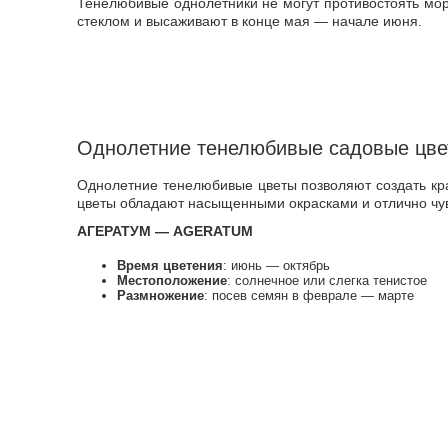
Тенелюбивые однолетники не могут противостоять мо
стеклом и высаживают в конце мая — начале июня.
Однолетние тенелюбивые садовые цв
Однолетние тенелюбивые цветы позволяют создать кр
цветы обладают насыщенными окрасками и отлично чув
АГЕРАТУМ — AGERATUM
Время цветения
: июнь — октябрь
Местоположение
: солнечное или слегка тенистое
Размножение
: посев семян в феврале — марте