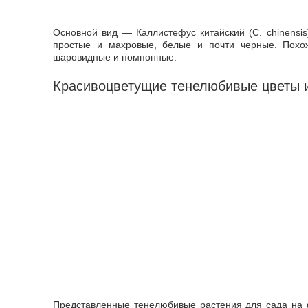
Основной вид — Каллистефус китайский (C. chinensis
простые и махровые, белые и почти черные. Похо
шаровидные и помпонные.
Красивоцветущие тенелюбивые цветы и
Представленные тенелюбивые растения для сада на 