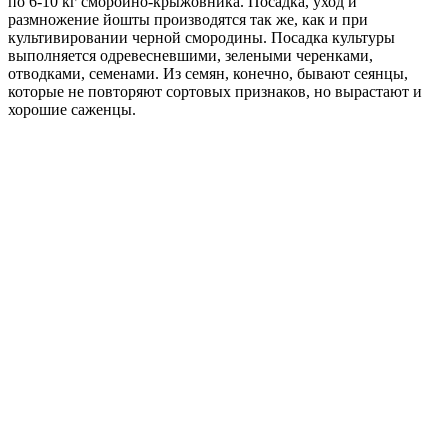
по 6-10 кг смороино-крыжовника. Посадка, уход и
размножение йошты производятся так же, как и при
культивировании черной смородины. Посадка культуры
выполняется одревесневшими, зелеными черенками,
отводками, семенами. Из семян, конечно, бывают сеянцы,
которые не повторяют сортовых признаков, но вырастают и
хорошие саженцы.