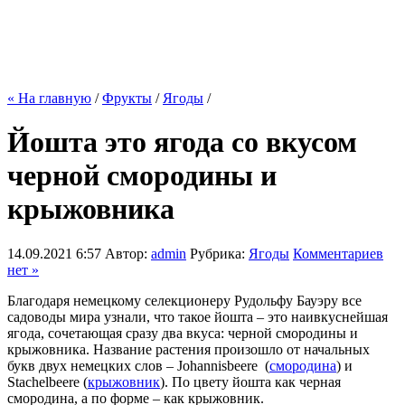
« На главную
/
Фрукты
/
Ягоды
/
Йошта это ягода со вкусом
черной смородины и
крыжовника
14.09.2021 6:57
Автор:
admin
Рубрика:
Ягоды
Комментариев
нет »
Благодаря немецкому селекционеру Рудольфу Бауэру все
садоводы мира узнали, что такое йошта – это наивкуснейшая
ягода, сочетающая сразу два вкуса: черной смородины и
крыжовника. Название растения произошло от начальных
букв двух немецких слов – Johannisbeere (
смородина
) и
Stachelbeere (
крыжовник
). По цвету йошта как черная
смородина, а по форме – как крыжовник.