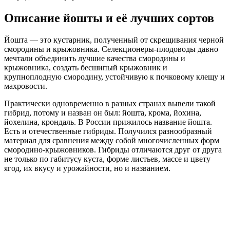
Описание йошты и её лучших сортов
Йошта — это кустарник, полученный от скрещивания черной
смородины и крыжовника. Селекционеры-плодоводы давно
мечтали объединить лучшие качества смородины и
крыжовника, создать бесшипый крыжовник и
крупноплодную смородину, устойчивую к почковому клещу и
махровости.
Практически одновременно в разных странах вывели такой
гибрид, потому и назван он был: йошта, крома, йохина,
йохелина, крондаль. В России прижилось название йошта.
Есть и отечественные гибриды. Получился разнообразный
материал для сравнения между собой многочисленных форм
смородино-крыжовников. Гибриды отличаются друг от друга
не только по габитусу куста, форме листьев, массе и цвету
ягод, их вкусу и урожайности, но и названием.