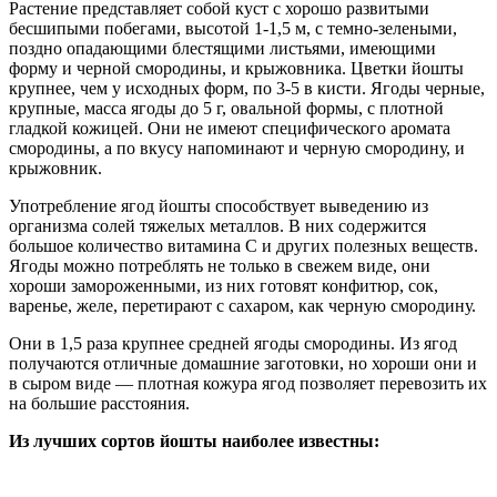
Растение представляет собой куст с хорошо развитыми
бесшипыми побегами, высотой 1-1,5 м, с темно-зелеными,
поздно опадающими блестящими листьями, имеющими
форму и черной смородины, и крыжовника. Цветки йошты
крупнее, чем у исходных форм, по 3-5 в кисти. Ягоды черные,
крупные, масса ягоды до 5 г, овальной формы, с плотной
гладкой кожицей. Они не имеют специфического аромата
смородины, а по вкусу напоминают и черную смородину, и
крыжовник.
Употребление ягод йошты способствует выведению из
организма солей тяжелых металлов. В них содержится
большое количество витамина С и других полезных веществ.
Ягоды можно потреблять не только в свежем виде, они
хороши замороженными, из них готовят конфитюр, сок,
варенье, желе, перетирают с сахаром, как черную смородину.
Они в 1,5 раза крупнее средней ягоды смородины. Из ягод
получаются отличные домашние заготовки, но хороши они и
в сыром виде — плотная кожура ягод позволяет перевозить их
на большие расстояния.
Из лучших сортов йошты наиболее известны: