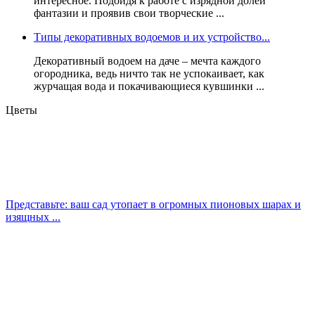
интересное. Подойдя к работе с изрядной долей
фантазии и проявив свои творческие ...
Типы декоративных водоемов и их устройство...
Декоративный водоем на даче – мечта каждого
огородника, ведь ничто так не успокаивает, как
журчащая вода и покачивающиеся кувшинки ...
Цветы
Представьте: ваш сад утопает в огромных пионовых шарах и
изящных ...