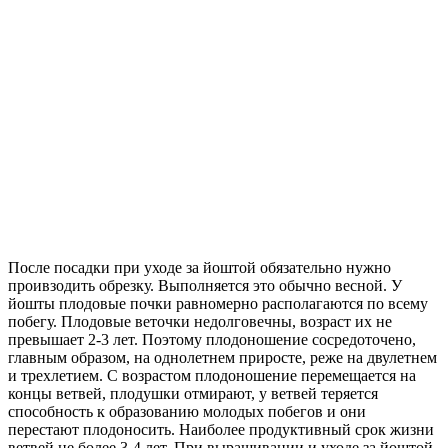
После посадки при уходе за йоштой обязательно нужно
проивзодить обрезку. Выполняется это обычно весной. У
йошты плодовые почки равномерно располагаются по всему
побегу. Плодовые веточки недолговечны, возраст их не
превышает 2-3 лет. Поэтому плодоношение сосредоточено,
главным образом, на однолетнем приросте, реже на двулетнем
и трехлетием. С возрастом плодоношение перемещается на
концы ветвей, плодушки отмирают, у ветвей теряется
способность к образованию молодых побегов и они
перестают плодоносить. Наиболее продуктивный срок жизни
ветвей не более 3-4 лет. При выращивании и уходе за йоштой