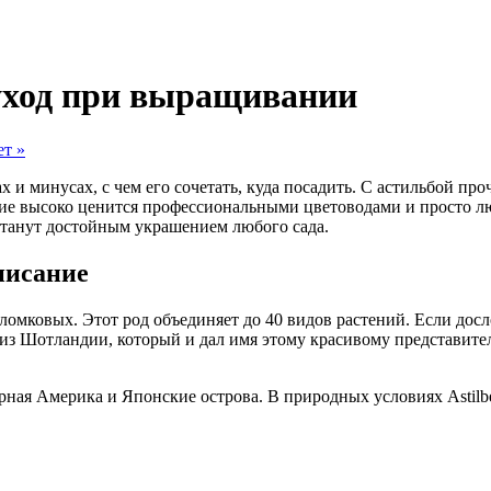
 уход при выращивании
т »
 и минусах, с чем его сочетать, куда посадить. С астильбой пр
ние высоко ценится профессиональными цветоводами и просто лю
 станут достойным украшением любого сада.
писание
неломковых. Этот род объединяет до 40 видов растений. Если дос
из Шотландии, который и дал имя этому красивому представител
рная Америка и Японские острова. В природных условиях Astilbe