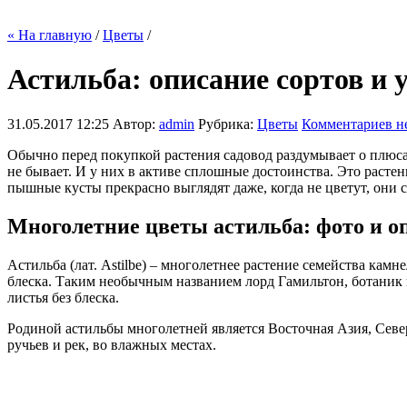
« На главную
/
Цветы
/
Астильба: описание сортов и
31.05.2017 12:25
Автор:
admin
Рубрика:
Цветы
Комментариев не
Обычно перед покупкой растения садовод раздумывает о плюсах
не бывает. И у них в активе сплошные достоинства. Это расте
пышные кусты прекрасно выглядят даже, когда не цветут, они
Многолетние цветы астильба: фото и о
Астильба (лат. Astilbe) – многолетнее растение семейства кам
блеска. Таким необычным названием лорд Гамильтон, ботаник 
листья без блеска.
Родиной астильбы многолетней является Восточная Азия, Севе
ручьев и рек, во влажных местах.