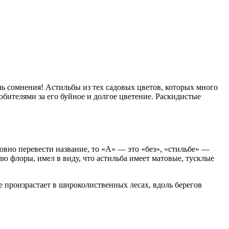
очь сомнения! Астильбы из тех садовых цветов, которых много
бителями за его буйное и долгое цветение. Раскидистые
ловно перевести название, то «А» — это «без», «стильбе» —
ю флоры, имел в виду, что астильба имеет матовые, тусклые
 произрастает в широколиственных лесах, вдоль берегов