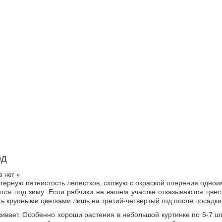
од
 нет »
ктерную пятнистость лепестков, схожую с окраской оперения однои
тся под зиму. Если рябчики на вашем участке отказываются цвес
ь крупными цветками лишь на третий-четвертый год после посадки
раживает. Особенно хороши растения в небольшой куртинке по 5-7 шт