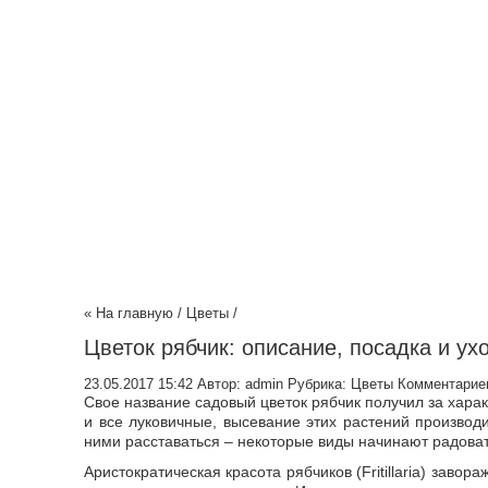
« На главную
/
Цветы
/
Цветок рябчик: описание, посадка и ух
23.05.2017 15:42
Автор:
admin
Рубрика:
Цветы
Комментариев
Свое название садовый цветок рябчик получил за хара
и все луковичные, высевание этих растений производи
ними расставаться – некоторые виды начинают радоват
Аристократическая красота рябчиков (Fritillaria) заво