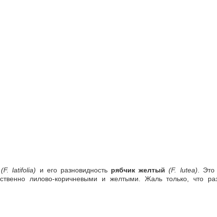
(F. latifolia)
и его разновидность
рябчик желтый
(F. lutea)
. Это
тственно лилово-коричневыми и желтыми. Жаль только, что р