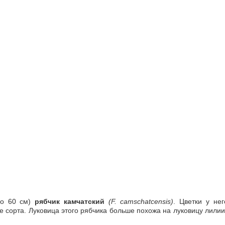
до 60 см)
рябчик камчатский
(F. camschatcensis)
. Цветки у не
 сорта. Луковица этого рябчика больше похожа на луковицу лилии,
.