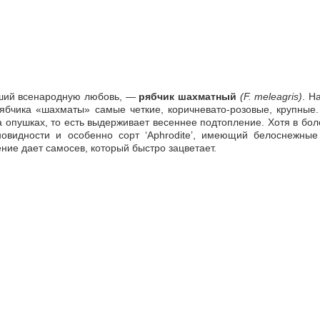
вший всенародную любовь, —
рябчик шахматный
(F. meleagris)
. Н
рябчика «шахматы» самые четкие, коричневато-розовые, крупные
 опушках, то есть выдерживает весеннее подтопление. Хотя в боло
овидности и особенно сорт ‘Aphrodite’, имеющий белоснежные 
ние дает самосев, который быстро зацветает.