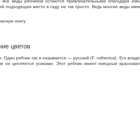
в все виды рябчиков остаются привлекательными благодаря из
ий подходящее место в саду не так просто. Ведь многие виды им
асную книгу.
ние цветов
 Один рябчик так и называется — русский (F. ruthenica). Его владе
рые он цепляется усиками. Этот рябчик имеет изящные краснова