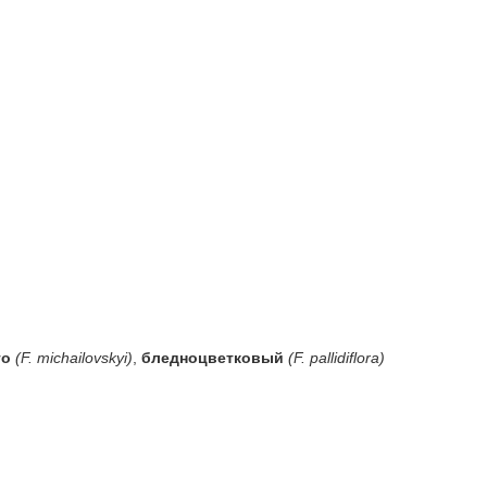
го
(F. michailovskyi)
,
бледноцветковый
(F. pallidiflora)