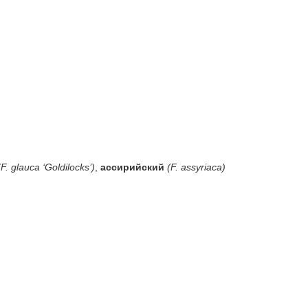
(F. glauca ‘Goldilocks’)
,
ассирийский
(F. assyriaca)