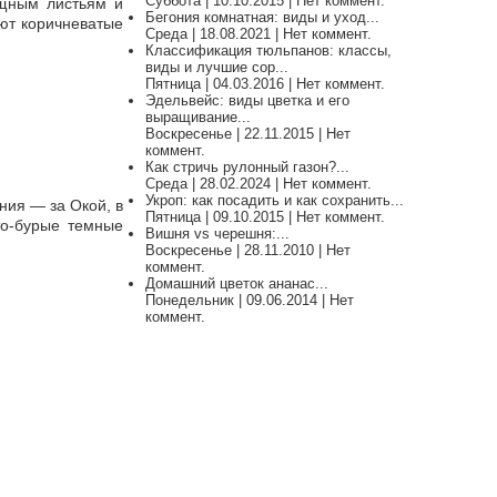
Суббота | 10.10.2015 | Нет коммент.
ящным листьям и
Бегония комнатная: виды и уход...
еют коричневатые
Среда | 18.08.2021 | Нет коммент.
Классификация тюльпанов: классы,
виды и лучшие сор...
Пятница | 04.03.2016 | Нет коммент.
Эдельвейс: виды цветка и его
выращивание...
Воскресенье | 22.11.2015 | Нет
коммент.
Как стричь рулонный газон?...
Среда | 28.02.2024 | Нет коммент.
Укроп: как посадить и как сохранить...
ния — за Окой, в
Пятница | 09.10.2015 | Нет коммент.
то-бурые темные
Вишня vs черешня:...
Воскресенье | 28.11.2010 | Нет
коммент.
Домашний цветок ананас...
Понедельник | 09.06.2014 | Нет
коммент.