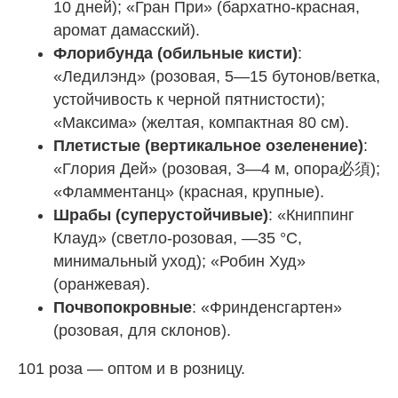
10 дней); «Гран При» (бархатно-красная,
аромат дамасский).
Флорибунда (обильные кисти)
:
«Ледилэнд» (розовая, 5—15 бутонов/ветка,
устойчивость к черной пятнистости);
«Максима» (желтая, компактная 80 см).
Плетистые (вертикальное озеленение)
:
«Глория Дей» (розовая, 3—4 м, опора必須);
«Фламментанц» (красная, крупные).
Шрабы (суперустойчивые)
: «Книппинг
Клауд» (светло-розовая, —35 °C,
минимальный уход); «Робин Худ»
(оранжевая).
Почвопокровные
: «Фринденсгартен»
(розовая, для склонов).
101 роза
— оптом и в розницу.