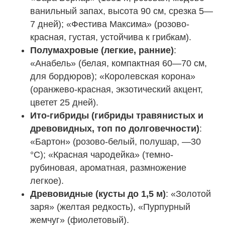
ванильный запах, высота 90 см, срезка 5—
7 дней); «Фестива Максима» (розово-
красная, густая, устойчива к грибкам).
Полумахровые (легкие, ранние)
:
«Анабель» (белая, компактная 60—70 см,
для бордюров); «Королевская корона»
(оранжево-красная, экзотический акцент,
цветет 25 дней).
Ито-гибриды (гибриды травянистых и
древовидных, топ по долговечности)
:
«Бартон» (розово-белый, полушар, —30
°C); «Красная чародейка» (темно-
рубиновая, ароматная, размножение
легкое).
Древовидные (кусты до 1,5 м)
: «Золотой
заря» (желтая редкость), «Пурпурный
жемчуг» (фиолетовый).