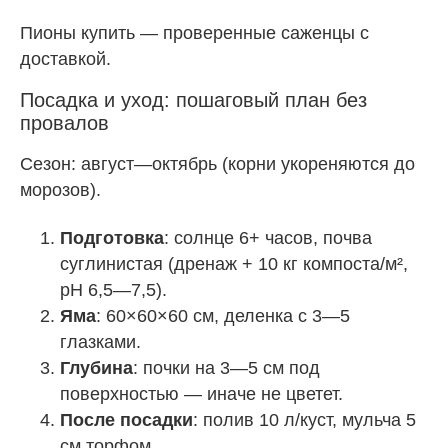
Пионы купить
— проверенные саженцы с
доставкой.
Посадка и уход: пошаговый план без
провалов
Сезон: август—октябрь (корни укореняются до
морозов).
Подготовка
: солнце 6+ часов, почва
суглинистая (дренаж + 10 кг компоста/м²,
pH 6,5—7,5).
Яма
: 60×60×60 см, деленка с 3—5
глазками.
Глубина
: почки на 3—5 см под
поверхностью — иначе не цветет.
После посадки
: полив 10 л/куст, мульча 5
см торфом.