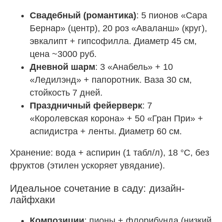
Свадебный (романтика)
: 5 пионов «Сара
Бернар» (центр), 20 роз «Аваланш» (круг),
эвкалипт + гипсофилла. Диаметр 45 см,
цена ~3000 руб.
Дневной шарм
: 3 «Анабель» + 10
«Ледилэнд» + папоротник. Ваза 30 см,
стойкость 7 дней.
Праздничный фейерверк
: 7
«Королевская корона» + 50 «Гран При» +
аспидистра + ленты. Диаметр 60 см.
Хранение: вода + аспирин (1 табл/л), 18 °C, без
фруктов (этилен ускоряет увядание).
Идеальное сочетание в саду: дизайн-
лайфхаки
Композиции
: пионы + флорибунда (низкий