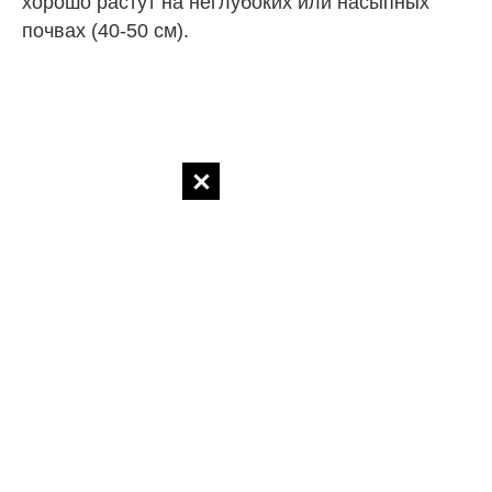
хорошо растут на неглубоких или насыпных
почвах (40-50 см).