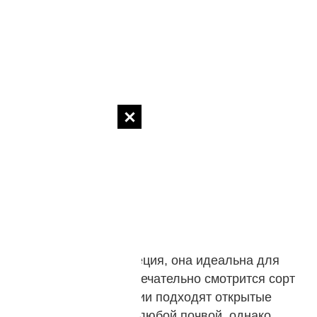
Очень красива и годеция, она идеальна для
клумб и рабаток. Замечательно смотрится сорт
Рембрант. Для годеции подходят открытые
места практически с любой почвой, однако