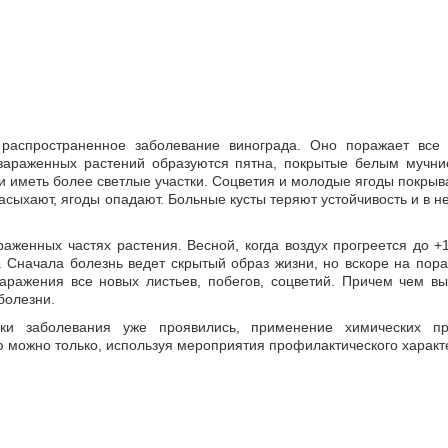
распространенное заболевание винограда. Оно поражает все 
зараженных растений образуются пятна, покрытые белым мучни
ли иметь более светлые участки. Соцветия и молодые ягоды покр
сыхают, ягоды опадают. Больные кусты теряют устойчивость и в н
аженных частях растения. Весной, когда воздух прогреется до +
 Сначала болезнь ведет скрытый образ жизни, но вскоре на пор
аражения все новых листьев, побегов, соцветий. Причем чем в
болезни.
ки заболевания уже проявились, применение химических пр
 можно только, используя мероприятия профилактического характ