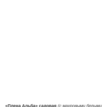
«Плена Альба»
садовая
(с махровыми белыми