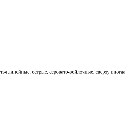
стья линейные, острые, серовато-войлочные, сверху иногда
.