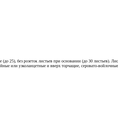
(до 25), без розеток листьев при основании (до 30 листьев). Ли
йные или узколанцетные и вверх торчащие, серовато-войлочные