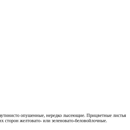
паутинисто опушенные, нередко лысеющие. Прицветные листья
еих сторон желтовато- или зеленовато-беловойлочные.