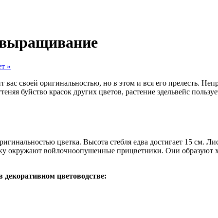
о выращивание
т »
ит вас своей оригинальностью, но в этом и вся его прелесть. Н
ттеняя буйство красок других цветов, растение эдельвейс польз
ригинальностью цветка. Высота стебля едва достигает 15 см. Ли
ку окружают войлочноопушенные прицветники. Они образуют хар
в декоративном цветоводстве: