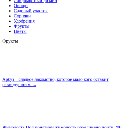
Ландшафтный дизайн
Овощи
Садовый участок
Сорняки
Удобрения
Фрукты
Цветы
Фрукты
Арбуз – сладкое лакомство, которое мало кого оставит
равнодушным. ...
Жимолость Под понятием жимолость объединено почти 200