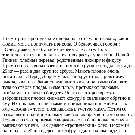
Посмотрите тропические плоды на фото: удивительно, какие
формы могла придумать природа. О белоручках говорят:
«Они думают, что булки на деревьях растут». Но в
тропических странах на плантациях растут уроженцы Новой
Гвинеи, хлебные деревья, родственные инжиру и фикусу.
Прямо на их стволах зреют огромные круглые плоды весом до
20 кг — раза в два крупнее арбуза. Мякоть плодов очень
питательна. Перед сбором урожая вокруг ствола роют яму,
выкладывают её банановыми листьями, и палками сбивают
туда со ствола плоды. В яме плоды протыкают палками,
чтобы мякоть начала бродить. Через некоторое время с
забродивших плодов снимают кожуру и сваливают обратно в
яму. Их накрывают листьями и придавливают камнями. Так в
яме «доходит» тесто, превращаясь в густую массу. Потом её
разбавляют водой и молоком кокосовых орехов и замешивают.
Готовое тесто порциями заворачивают в банановые листья и
выпекают в печи. Так делают «тропический» хлеб. Похожий
на плоды хлебного дерева джекфрут едят в сыром виде, его