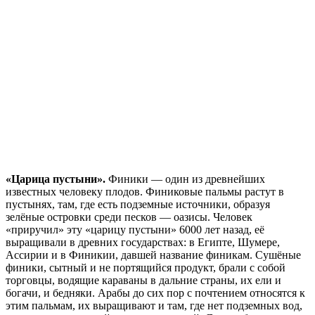
«Царица пустыни».
Финики — один из древнейших
известных человеку плодов. Финиковые пальмы растут в
пустынях, там, где есть подземные источники, образуя
зелёные островки среди песков — оазисы. Человек
«приручил» эту «царицу пустыни» 6000 лет назад, её
выращивали в древних государствах: в Египте, Шумере,
Ассирии и в Финикии, давшей название финикам. Сушёные
финики, сытный и не портящийся продукт, брали с собой
торговцы, водящие караваны в дальние страны, их ели и
богачи, и бедняки. Арабы до сих пор с почтением относятся к
этим пальмам, их выращивают и там, где нет подземных вод,