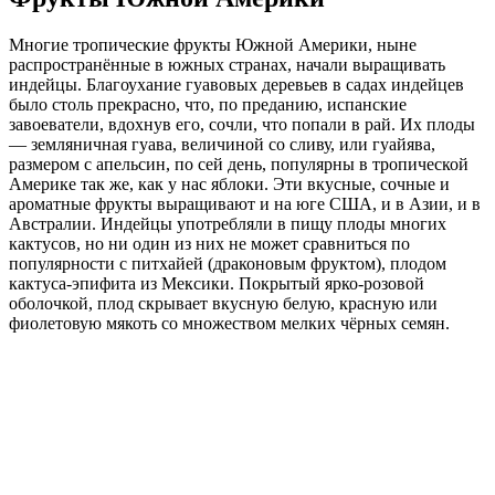
Многие тропические фрукты Южной Америки, ныне
распространённые в южных странах, начали выращивать
индейцы. Благоухание гуавовых деревьев в садах индейцев
было столь прекрасно, что, по преданию, испанские
завоеватели, вдохнув его, сочли, что попали в рай. Их плоды
— земляничная гуава, величиной со сливу, или гуайява,
размером с апельсин, по сей день, популярны в тропической
Америке так же, как у нас яблоки. Эти вкусные, сочные и
ароматные фрукты выращивают и на юге США, и в Азии, и в
Австралии. Индейцы употребляли в пищу плоды многих
кактусов, но ни один из них не может сравниться по
популярности с питхайей (драконовым фруктом), плодом
кактуса-эпифита из Мексики. Покрытый ярко-розовой
оболочкой, плод скрывает вкусную белую, красную или
фиолетовую мякоть со множеством мелких чёрных семян.