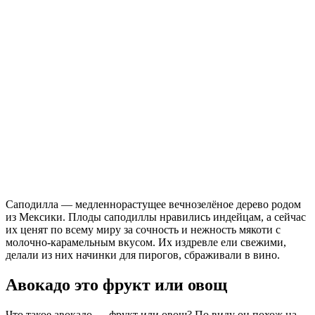
Саподилла — медленнорастущее вечнозелёное дерево родом
из Мексики. Плоды саподиллы нравились индейцам, а сейчас
их ценят по всему миру за сочность и нежность мякоти с
молочно-карамельным вкусом. Их издревле ели свежими,
делали из них начинки для пирогов, сбраживали в вино.
Авокадо это фрукт или овощ
Что такое авокадо — фрукт или овощ? По виду он похож на