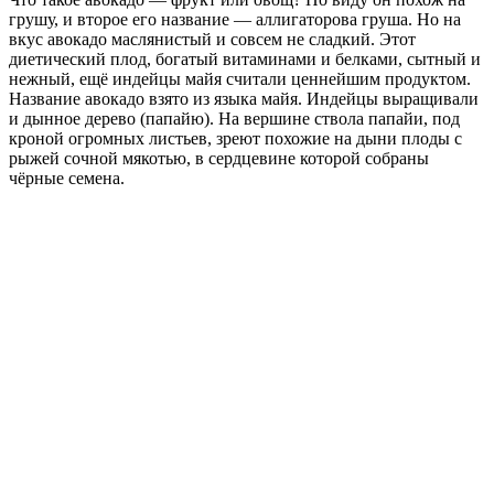
грушу, и второе его название — аллигаторова груша. Но на
вкус авокадо маслянистый и совсем не сладкий. Этот
диетический плод, богатый витаминами и белками, сытный и
нежный, ещё индейцы майя считали ценнейшим продуктом.
Название авокадо взято из языка майя. Индейцы выращивали
и дынное дерево (папайю). На вершине ствола папайи, под
кроной огромных листьев, зреют похожие на дыни плоды с
рыжей сочной мякотью, в сердцевине которой собраны
чёрные семена.