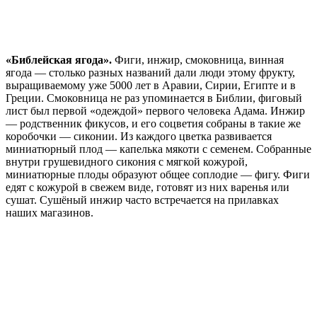
«Библейская ягода».
Фиги, инжир, смоковница, винная
ягода — столько разных названий дали люди этому фрукту,
выращиваемому уже 5000 лет в Аравии, Сирии, Египте и в
Греции. Смоковница не раз упоминается в Библии, фиговый
лист был первой «одеждой» первого человека Адама. Инжир
— родственник фикусов, и его соцветия собраны в такие же
коробочки — сиконии. Из каждого цветка развивается
миниатюрный плод — капелька мякоти с семенем. Собранные
внутри грушевидного сикония с мягкой кожурой,
миниатюрные плоды образуют общее соплодие — фигу. Фиги
едят с кожурой в свежем виде, готовят из них варенья или
сушат. Сушёный инжир часто встречается на прилавках
наших магазинов.