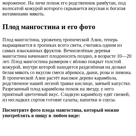
мороженое. На личи похож его родственник рамбутан, под
волосатой кожурой которого скрывается вкусная и богатая
витаминами мякоть.
Плод мангостина и его фото
Плод мангостина, уроженец тропической Азии, теперь
выращивается в тропиках всего света, считаясь одним из
самых изысканных фруктов. Вечнозелёные деревья
мангостина начинают плодоносить поздно, в возрасте 10—20
лет. Плод мангостина размером с яблоко покрыт толстой
кожурой, внутри которой находится разделённая на дольки
белая мякоть со вкусом смеси абрикоса, дыни, розы и лимона.
В тропической Азии растёт высокое дерево карамбола,
родственное нашей лесной травке кислице, заячьей капустке.
Разрезанный плод карамболы похож на звезду, у него
приятный цветочный вкус. Сладкую карамболу едят свежей,
из несладких сортов готовят салаты, напитки и соусы.
Посмотрите фото плода мангостина, который можно
употреблять в пищу в любом виде: