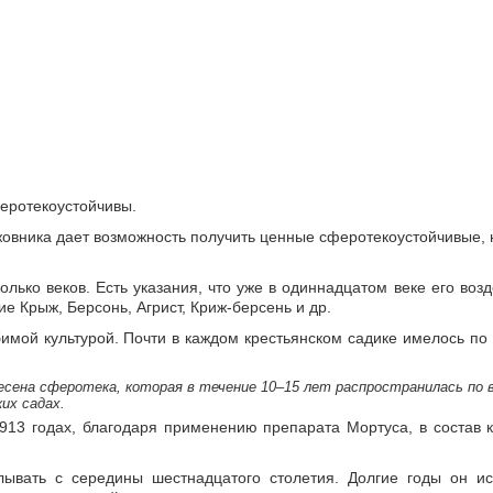
еротекоустойчивы.
жовника дает возможность получить ценные сферотекоустойчивые,
лько веков. Есть указания, что уже в одиннадцатом веке его воз
е Крыж, Берсонь, Агрист, Криж-берсень и др.
мой культурой. Почти в каждом крестьянском садике имелось по 
есена сферотека, которая в течение 10–15 лет распространилась по 
их садах.
913 годах, благодаря применению препарата Мортуса, в состав к
ывать с середины шестнадцатого столетия. Долгие годы он ис