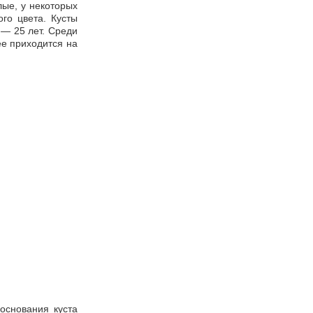
лые, у некоторых
ого цвета. Кусты
 — 25 лет. Среди
ее приходится на
основания куста