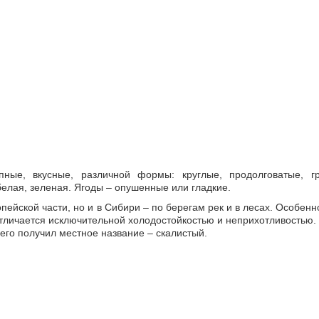
пные, вкусные, различной формы: круглые, продолговатые, г
белая, зеленая. Ягоды – опушенные или гладкие.
опейской части, но и в Сибири – по берегам рек и в лесах. Особе
тличается исключительной холодостойкостью и неприхотливостью.
его получил местное название – скалистый.