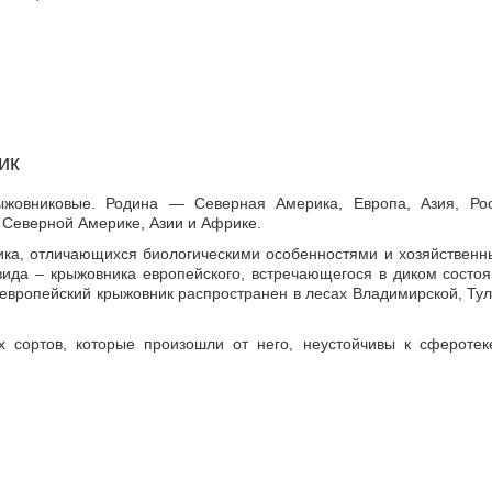
ик
ыжовниковые. Родина — Северная Америка, Европа, Азия, Рос
 Северной Америке, Азии и Африке.
ника, отличающихся биологическими особенностями и хозяйственн
вида – крыжовника европейского, встречающегося в диком состоя
 европейский крыжовник распространен в лесах Владимирской, Тул
х сортов, которые произошли от него, неустойчивы к сферотек