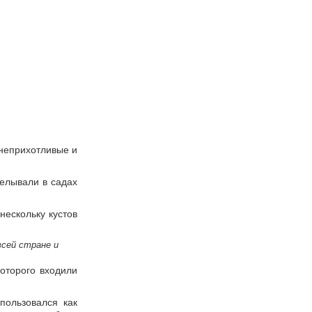
 неприхотливые и
делывали в садах
нескольку кустов
всей стране и
оторого входили
пользовался как