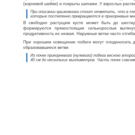
(корневой шейки) и покрыты шипами. У взрослых расте
При описании крыжовника стоит отметить, что в тече
которые постепенно превращаются в прикорневые мн
В свободно растущем кусте может быть до шестиде
формируются прямостоящие сильнорослые вытянут
продуктивность их низкая. Наружные ветки часто отгиб
При хорошем освещении побеги могут плодоносить до
образовавшиеся ветви.
Из почек прикорневого (нулевого) побега весною второ
40 см до нескольких миллиметров. Часть почек совсе