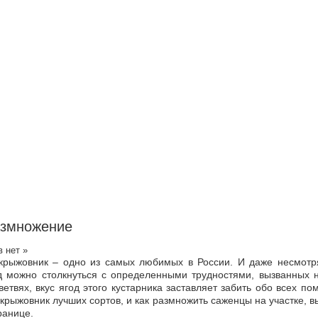
азмножение
 нет »
крыжовник – одно из самых любимых в России. И даже несмотря
д можно столкнуться с определенными трудностями, вызванных 
етвях, вкус ягод этого кустарника заставляет забить обо всех пом
крыжовник лучших сортов, и как размножить саженцы на участке, в
ранице.