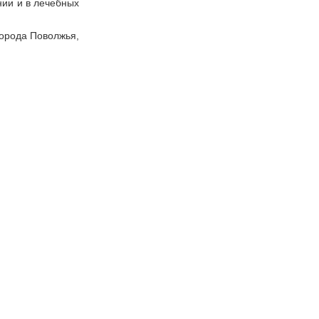
нии и в лечебных
города Поволжья,