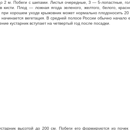
о 2 м. Побеги с шипами. Листья очередные, 3 — 5-лопастные, го
 кисти. Плод — ложная ягода зеленого, желтого, белого, красн
, при хорошем уходе крыжовник может нормально плодоносить 20
 начинается вегетация. В средней полосе России обычно начало 
ние кустарник вступает на четвертый год после посадки.
старник высотой до 200 см. Побеги его формируются из почек 