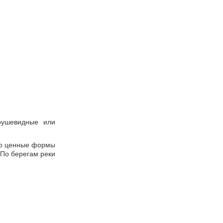
рушевидные или
нно ценные формы
 По берегам реки