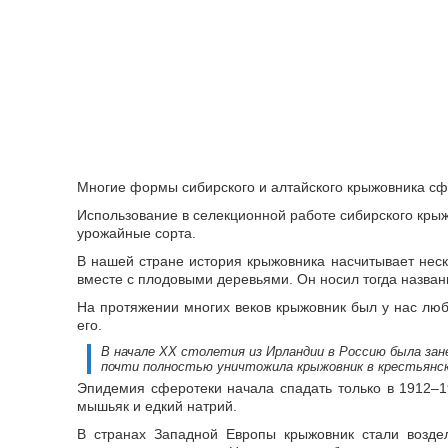
Многие формы сибирского и алтайского крыжовника сф
Использование в селекционной работе сибирского кры
урожайные сорта.
В нашей стране история крыжовника насчитывает неско
вместе с плодовыми деревьями. Он носил тогда названи
На протяжении многих веков крыжовник был у нас люби
его.
В начале XX столетия из Ирландии в Россию была зан
почти полностью уничтожила крыжовник в крестьянск
Эпидемия сферотеки начала спадать только в 1912–1
мышьяк и едкий натрий.
В странах Западной Европы крыжовник стали воздел