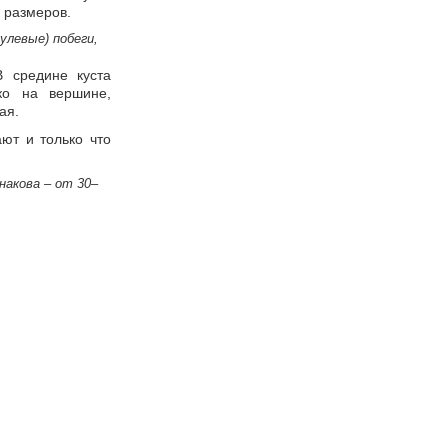
 размеров.
улевые) побеги,
В средине куста
ко на вершине,
ая.
ют и только что
накова – от 30–