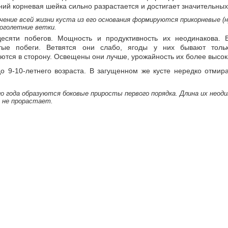
ний корневая шейка сильно разрастается и достигает значительных
ние всей жизни куста из его основания формируются прикорневые (н
оголетние ветки.
сяти побегов. Мощность и продуктивность их неодинакова. 
ые побеги. Ветвятся они слабо, ягоды у них бывают толь
аются в сторону. Освещены они лучше, урожайность их более высок
 9-10-летнего возраста. В загущенном же кусте нередко отмира
го года образуются боковые приросты первого порядка. Длина их неоди
м не прорастает.