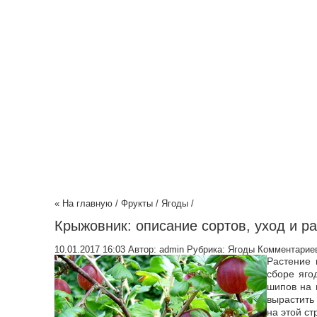
« На главную
/
Фрукты
/
Ягоды
/
Крыжовник: описание сортов, уход и р
10.01.2017 16:03
Автор:
admin
Рубрика:
Ягоды
Комментариев
Растение 
сборе яго
шипов на в
вырастить 
на этой ст