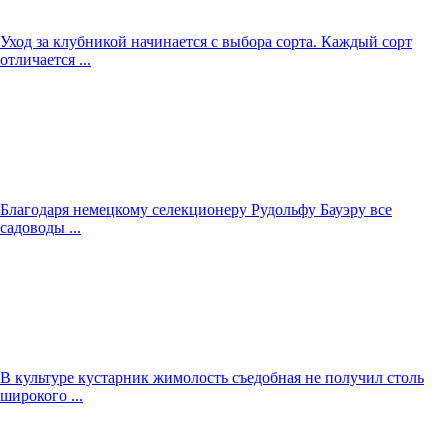
Уход за клубникой начинается с выбора сорта. Каждый сорт
отличается ...
Благодаря немецкому селекционеру Рудольфу Бауэру все
садоводы ...
В культуре кустарник жимолость съедобная не получил столь
широкого ...