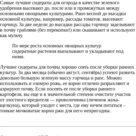
Самые лучшие сидераты для огорода в качестве зеленого
удобрения высевают до, после или в промежутках между
основными овощными культурами. Рано весной до высадки
основной культуры, например, рассады томатов, высевают
горчицу. За две недели до высадки рассады горчицу заделывают
в почву граблями (без перекопки!) или скашивают и используют
как мульчу.
По мере роста основных овощных культур
сидератные растения выпалывают и укладывают под
ними.
Лучшие сидераты для почвы хорошо сеять после уборки ранних
культур. За два месяца (обычно август, сентябрь) успеют развить
довольно большую зеленую массу горчица и рапс. Можно
использовать и озимую рожь, ее корни отлично разрыхляют и
аэрируют почву. Если посеять ее после уборки раннего
картофеля, вы еще и в значительной степени очистите участок
от злостного вредителя — проволочника (личинок жука-
щелкуна), который уходит с места, где ему нечем питаться –
тонкие мочковатые корни ржи для него непригодны.