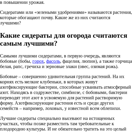
в повышении урожая.
Сидератами или «зелеными удобрениями» называются растения,
которые обогащают почву. Какие же из них считаются
лучшими?
Какие сидераты для огорода считаются
самым лучшими?
Самыми лучшими сидератами, в первую очередь, являются
бобовые (бобы,
горох
,
фасоль
, фацелия, люпин), а также горчица
белая, рапс, гречиха и зерновые злаки (овес, озимая рожь).
Бобовые – совершенно удивительная группа растений. На их
корнях есть мелкие клубеньки, в которых живут
азотфиксирующие бактерии, способные усваивать атмосферный
азот. Находясь в содружестве, симбиозе, с бобовыми, бактерии
переводят этот азот в усвояемую для растений растворимую
форму. Азотфиксирующие растения есть и среди других
семейств – например, лоховых, у известной всем облепихи.
Лучшие сидераты специально высевают на истощенных
участках, чтобы позже разместить там требовательные к
плодородию культуры. И не обязательно тратить на это целый