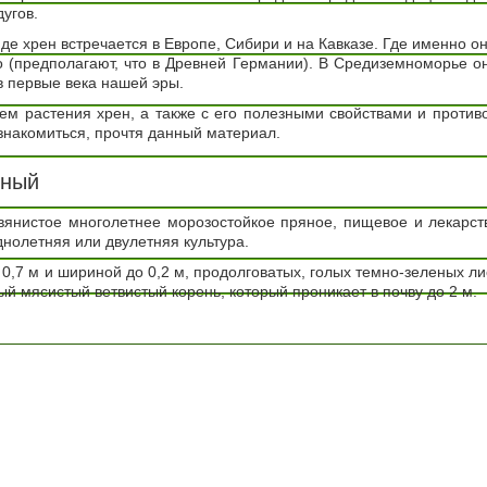
угов.
де хрен встречается в Европе, Сибири и на Кавказе. Где именно он
о (предполагают, что в Древней Германии). В Средиземноморье о
в первые века нашей эры.
ем растения хрен, а также с его полезными свойствами и против
знакомиться, прочтя данный материал.
нный
вянистое многолетнее морозостойкое пряное, пищевое и лекарст
нолетняя или двулетняя культура.
0,7 м и шириной до 0,2 м, продолговатых, голых темно-зеленых ли
й мясистый ветвистый корень, который проникает в почву до 2 м.