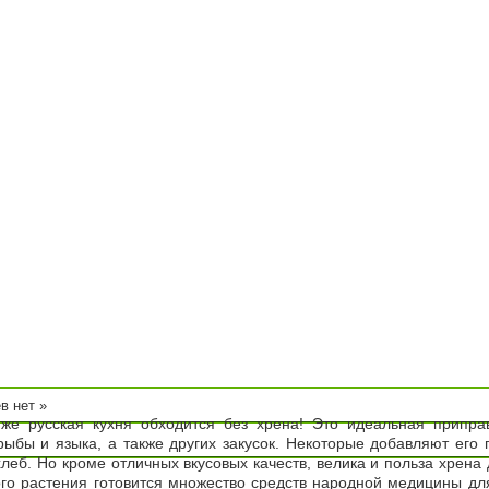
Зелень
Фрукты
Овощи
Вредители
Болезн
сток
Удобрения
в нет »
 же русская кухня обходится без хрена! Это идеальная припра
рыбы и языка, а также других закусок. Некоторые добавляют его 
леб. Но кроме отличных вкусовых качеств, велика и польза хрена 
ого растения готовится множество средств народной медицины дл