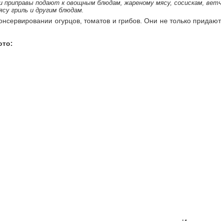
 и приправы подают к овощным блюдам, жареному мясу, сосискам, ветч
ясу гриль и другим блюдам.
онсервировании огурцов, томатов и грибов. Они не только придают
ото: