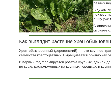
разных нед
В диком ви
неизвестн
пищу уже 
С описани
сможете о
Как выглядит растение хрен обыкнове
Хрен обыкновенный (деревенский) — это крупное тра
семейства крестоцветных. Выращивается обычно как од
В первый год формируется розетка крупных, длиной до 
по краю, расположенных на крупных черешках, и крупны