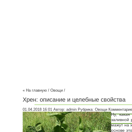
Советы садоводам
Деревья
Цветы
Ландшафтный дизайн
Водоемы
Садовый уча
« На главную
/
Овощи
/
Хрен: описание и целебные свойства
01.04.2018 16:01
Автор:
admin
Рубрика:
Овощи
Комментарие
Ну, какая
заливной 
мажут на х
основе эт