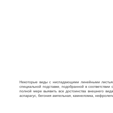
Некоторые виды с ниспадающими линейными листьям
специальной подставке, подобранной в соответствии с
полной мере выявить все достоинства внешнего вида
аспарагус, бегония ампельная, камнеломка, нефролеп