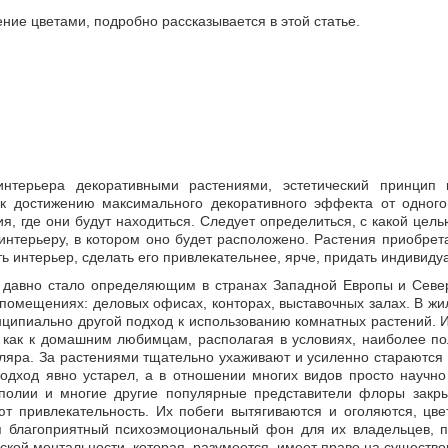
ие цветами, подробно рассказывается в этой статье.
терьера декоративными растениями, эстетический принцип в
к достижению максимального декоративного эффекта от одного
, где они будут находиться. Следует определиться, с какой цел
интерьеру, в котором оно будет расположено. Растения приобре
ь интерьер, сделать его привлекательнее, ярче, придать индивиду
й давно стало определяющим в странах Западной Европы и Севе
 помещениях: деловых офисах, конторах, выставочных залах. В 
нципиально другой подход к использованию комнатных растений.
м как к домашним любимцам, располагая в условиях, наиболее п
ляра. За растениями тщательно ухаживают и усиленно стараются 
одход явно устарел, а в отношении многих видов просто научно
енполии и многие другие популярные представители флоры зак
ют привлекательность. Их побеги вытягиваются и оголяются, цв
ая благоприятный психоэмоциональный фон для их владельцев, 
ской ментальности, которая, разумеется, имеет право на существо