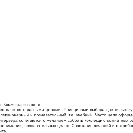
йн
Комментариев нет »
ствляется с разными целями. Принципами выбора цветочных кул
оллекционерный и познавательный, т.е. учебный. Часто цели оформ
интерьера сочетаются с желанием собрать коллекцию комнатных ра
 понимании, познавательных целях. Сочетание желаний и потребн
нта.