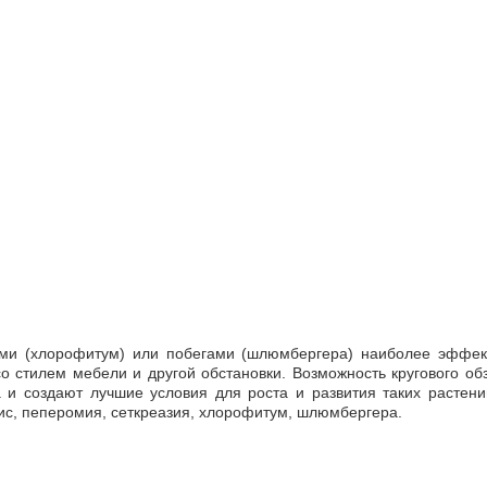
и (хлорофитум) или побегами (шлюмбергера) наиболее эффек
о стилем мебели и другой обстановки. Возможность кругового об
 и создают лучшие условия для роста и развития таких растений
ис, пеперомия, сеткреазия, хлорофитум, шлюмбергера.