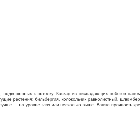
х, подвешенных к потолку. Каскад из ниспадающих побегов напо
тущие растения: бильбергия, колокольчик равнолистный, шлюмбер
лучше — на уровне глаз или несколько выше. Важна прочность кр