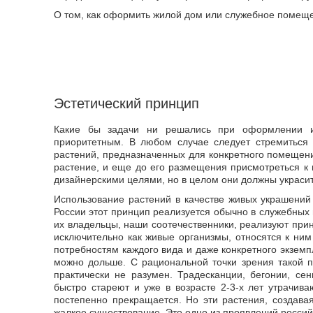
О том, как оформить жилой дом или служебное помещен
Эстетический принцип
Какие бы задачи ни решались при оформлении ин
приоритетным. В любом случае следует стремиться 
растений, предназначенных для конкретного помещения
растение, и еще до его размещения присмотреться к 
дизайнерскими целями, но в целом они должны украсит
Использование растений в качестве живых украшени
России этот принцип реализуется обычно в служебных
их владельцы, наши соотечественники, реализуют при
исключительно как живые организмы, относятся к ни
потребностям каждого вида и даже конкретного экземп
можно дольше. С рациональной точки зрения такой п
практически не разумен. Традесканции, бегонии, с
быстро стареют и уже в возрасте 2-3-х лет утрачива
постепенно прекращается. Но эти растения, создав
жалкое существование. Это одно из проявлений россий