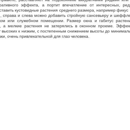
ративного эффекта, а портит впечатление от интересных, ред
оставить кустовидные растения среднего размера, например фику
, справа и слева можно добавить стройную сансевьеру и шеффлер
ом или служебном помещении. Размер окна и габитус растен
р, а мелкие растения не затерялись в оконном проеме. Эффек
т высоких к низким, с постепенным снижением высоты до минимал
и, очень привлекательной для глаз человека.