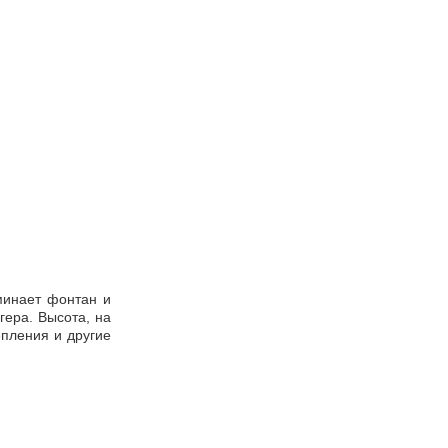
минает фонтан и
гера. Высота, на
епления и другие