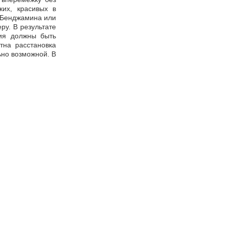
ких, красивых в
с Бенджамина или
у. В результате
ия должны быть
тна расстановка
ьно возможной. В