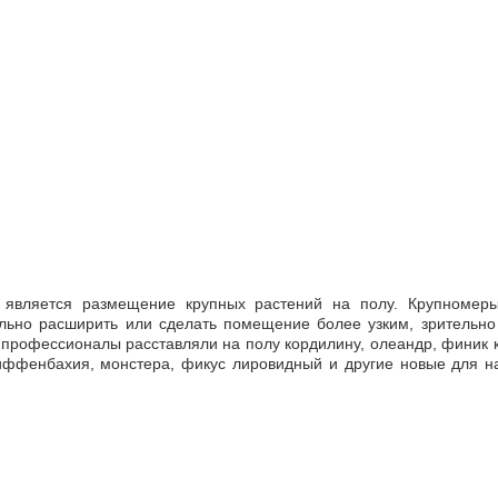
является размещение крупных растений на полу. Крупномеры
льно расширить или сделать помещение более узким, зрительно
 профессионалы расставляли на полу кордилину, олеандр, финик 
иффенбахия, монстера, фикус лировидный и другие новые для н