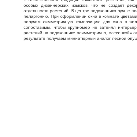
особых дизайнерских изысков, что не создает деко
отдельности растений. В центре подоконника лучше п
пеларгонию. При оформлении окна в комнате цветами
получим симметричную композицию для окна в жил
сопоставимы, чтобы крупномер не затенял интерье
растений на подоконнике асимметрично, «лесенкой» о
результате получаем миниатюрный аналог лесной опушк