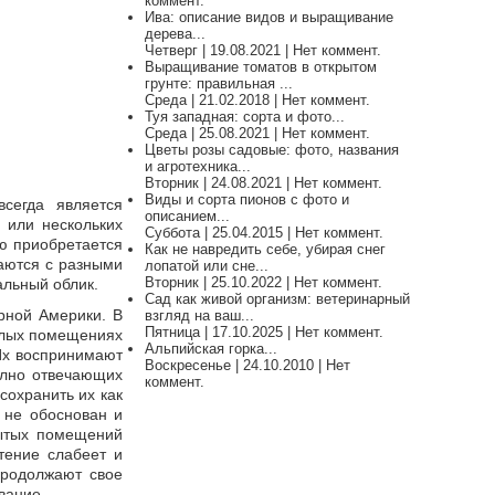
коммент.
Ива: описание видов и выращивание
дерева...
Четверг | 19.08.2021 | Нет коммент.
Выращивание томатов в открытом
грунте: правильная ...
Среда | 21.02.2018 | Нет коммент.
Туя западная: сорта и фото...
Среда | 25.08.2021 | Нет коммент.
Цветы розы садовые: фото, названия
и агротехника...
Вторник | 24.08.2021 | Нет коммент.
Виды и сорта пионов с фото и
сегда является
описанием...
 или нескольких
Суббота | 25.04.2015 | Нет коммент.
ью приобретается
Как не навредить себе, убирая снег
таются с разными
лопатой или сне...
Вторник | 25.10.2022 | Нет коммент.
альный облик.
Сад как живой организм: ветеринарный
рной Америки. В
взгляд на ваш...
Пятница | 17.10.2025 | Нет коммент.
жилых помещениях
Альпийская горка...
 Их воспринимают
Воскресенье | 24.10.2010 | Нет
олно отвечающих
коммент.
сохранить их как
 не обоснован и
рытых помещений
етение слабеет и
продолжают свое
вание.