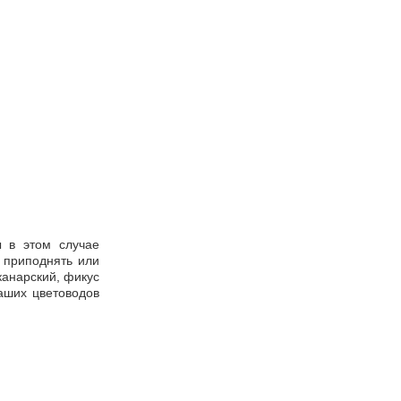
 в этом случае
 приподнять или
канарский, фикус
аших цветоводов