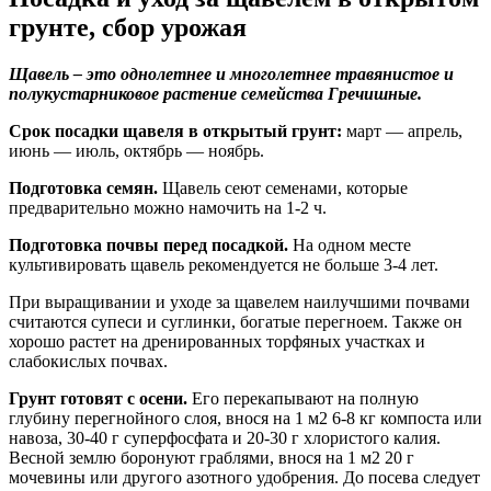
грунте, сбор урожая
Щавель – это однолетнее и многолетнее травянистое и
полукустарниковое растение семейства Гречишные.
Срок посадки щавеля в открытый грунт:
март — апрель,
июнь — июль, октябрь — ноябрь.
Подготовка семян.
Щавель сеют семенами, которые
предварительно можно намочить на 1-2 ч.
Подготовка почвы перед посадкой.
На одном месте
культивировать щавель рекомендуется не больше 3-4 лет.
При выращивании и уходе за щавелем наилучшими почвами
считаются супеси и суглинки, богатые перегноем. Также он
хорошо растет на дренированных торфяных участках и
слабокислых почвах.
Грунт готовят с осени.
Его перекапывают на полную
глубину перегнойного слоя, внося на 1 м2 6-8 кг компоста или
навоза, 30-40 г суперфосфата и 20-30 г хлористого калия.
Весной землю боронуют граблями, внося на 1 м2 20 г
мочевины или другого азотного удобрения. До посева следует