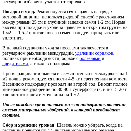
регулярно избавлять участок от сорняков.
Посадка и уход.
Рекомендуется сеять щавель на грядах
метровой ширины, используя рядовой способ с расстоянием
между рядами 25 см и глубиной заделки семян 1-2 см. Норма
высева при посадке и уходе за щавелем в открытом грунте: на
1 м2 — 1,5-2 г, после посева семена следует прикрыть или
уплотнить.
В первый год жизни уход за посевами заключается в
регулярном рыхлении междурядий,
удалении сорняков
,
поливах при необходимости, борьбе с
болезнями
и
вредителями
, а также в подкормке.
При выращивании щавеля из семян осенью в междурядья на 1
м2 почвы рекомендуется внести 4-5 кг перегноя или компоста.
Весеннюю подкормку проводят на второй год. Вносят полное
минеральное удобрение по 30-40 г суперфосфата, и по 15-20 г
хлористого калия и мочевины на 1 м2.
После каждого среза листьев можно подкормить растение
смесью минеральных удобрений, в которой преобладает
азотное.
Сбор и хранение урожая.
Щавель можно убирать, когда на
растении появится по 4-5 листьев нормального размера.