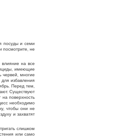
ля посуды и семи
и посмотрите, не
 влияние на все
стициды, имеющие
 червей, многие
я для избавления
ябрь. Перед тем,
тают. Существуют
 на поверхность
оцесс необходимо
ку, чтобы они не
здуху и захватят
стригать слишком
астения или само