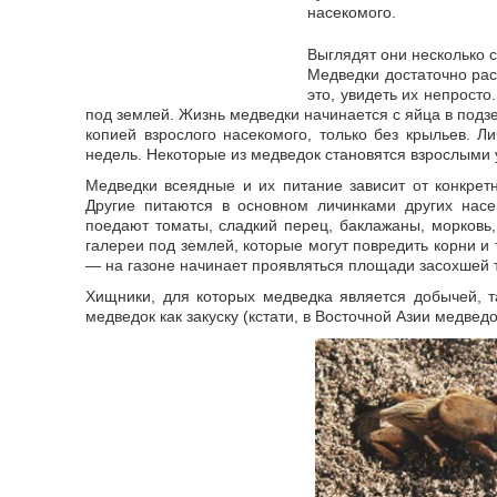
насекомого.
Выглядят они несколько с
Медведки достаточно рас
это, увидеть их непрост
под землей. Жизнь медведки начинается с яйца в подзе
копией взрослого насекомого, только без крыльев. Л
недель. Некоторые из медведок становятся взрослыми 
Медведки всеядные и их питание зависит от конкрет
Другие питаются в основном личинками других нас
поедают томаты, сладкий перец, баклажаны, морковь,
галереи под землей, которые могут повредить корни и
― на газоне начинает проявляться площади засохшей т
Хищники, для которых медведка является добычей, т
медведок как закуску (кстати, в Восточной Азии медве