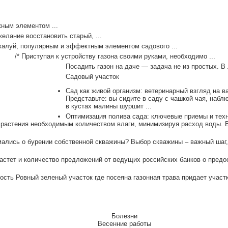
ным элементом ...
елание восстановить старый, ...
алуй, популярным и эффектным элементом садового ...
/* Приступая к устройству газона своими руками, необходимо ...
Посадить газон на даче — задача не из простых. В 
Садовый участок
Сад как живой организм: ветеринарный взгляд на ва
Представьте: вы сидите в саду с чашкой чая, наблю
в кустах малины шуршит ...
Оптимизация полива сада: ключевые приемы и техн
астения необходимым количеством влаги, минимизируя расход воды. В 
мались о бурении собственной скважины? Выбор скважины – важный шаг, 
астет и количество предложений от ведущих российских банков о предос
сть Ровный зеленый участок где посеяна газонная трава придает участку
Болезни
Весенние работы