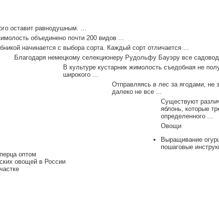
ого оставит равнодушным. ...
молость объединено почти 200 видов ...
бникой начинается с выбора сорта. Каждый сорт отличается ...
Благодаря немецкому селекционеру Рудольфу Бауэру все садоводы
В культуре кустарник жимолость съедобная не пол
широкого ...
Отправляясь в лес за ягодами, не 
далеко не все ...
Существуют различ
яблонь, которые т
определенного ...
Овощи
Выращивание огурц
пошаговые инструк
перца оптом
ских овощей в России
частке