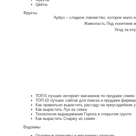
Цветы
Фрукты
Арбуз – сладкое лакомство, которое мало к
Жимолость Под понятием жи
Уход за клу
ТОП-5 лучших интернет магазинов по продаже семян 
ТОП-10 лучших сайтов для поиска и продажи фермер
Как правильно вырастить рассаду на приусадебном у
Как вырастить Лук из севка
Технология выращивания Гороха в открытом грунте
Как вырастить Спаржу из семян
Водоемы
Основные принципы и механизмы аэрации...