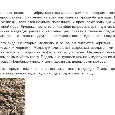
транно, похоже на гибрид креветки со сверчком и с передними кон
пространены. Они живут на всех континентах, кроме Антарктиды. 
о. Медведки являются ночными животными и проживают большую ч
мной норе. Личинка, после того, как яйцо вскроется, выглядит си
ичинка медведки растет и несколько раз линяет в течение след
уже осенью, тогда как другие перезимовывают в виде личинок под 
ного вида. Некоторые медведки в основном питаются корнями и 
екомых и червями. Медведки считаются садовыми вредителями 
 картофель, сладкий картофель, капусту и табак. Медведки такж
 тем самым убить траву. Подземные туннели можно увидеть по их 
равы. Подобные туннели могут достигать длины семи метров.
акже вредят тем, что пытаются выкапывать медведок. Птицы, кр
док в зажаренном виде люди иногда употребляют в пищу).