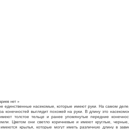
риев нет »
е единственные насекомые, которые имеют руки. На самом деле,
ра конечностей выглядит похожей на руки. В длину это насекомо
имеют толстое тельце и ранее упомянутые передние конечнос
емли. Цветом они светло коричневые и имеют круглые, черны
 имеются крылья, которые могут иметь различную длину в зави