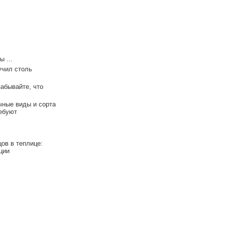
 ...
учил столь
забывайте, что
ные виды и сорта
ребуют
ов в теплице:
ции