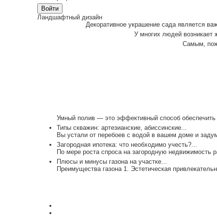
Ландшафтный дизайн
Декоративное украшение сада является важ
У многих людей возникает ж
Самым, пож
Умный полив — это эффективный способ обеспечить р
Типы скважин: артезианские, абиссинские...
Вы устали от перебоев с водой в вашем доме и заду
Загородная ипотека: что необходимо учесть?...
По мере роста спроса на загородную недвижимость р
Плюсы и минусы газона на участке...
Преимущества газона 1. Эстетическая привлекательно