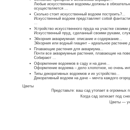
Любые искусственные водоемы должны в обязательн
осуществляется ...
Сколько стоит искусственный водоем построить?...
Искусственный водоем представляет собой фантасти
...
Устройство искусственного пруда на участке своими р
Искусственный пруд, сделанный своими руками, служ
Эйхорния аквариумная: описание и содержание...
Эйхорния или водный гиацинт – идеальное растение д
Плавающие растения для аквариума...
Почти все аквариумные растения, плавающие на пове
Собирают ...
Оформление водоемов в саду и на даче...
Оформление водоема – дело хлопотное, но очень инте
Типы декоративных водоемов и их устройство...
Декоративный водоем на даче – мечта каждого огород
Цветы
Представьте: ваш сад утопает в огромных п
Когда сад затихает под сн
Цветы — ун