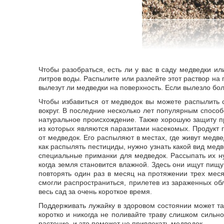
Чтобы разобраться, есть ли у вас в саду медведки и
литров воды. Распылите или разлейте этот раствор на
вылезут ли медведки на поверхность. Если вылезло бол
Чтобы избавиться от медведок вы можете распылить 
вокруг. В последние несколько лет популярным спосо
натуральное происхождение. Также хорошую защиту п
из которых являются паразитами насекомых. Продукт 
от медведок. Его распыляют в местах, где живут медв
как распылять пестициды, нужно узнать какой вид мед
специальные приманки для медведок. Рассыпать их н
когда земля становится влажной. Здесь они ищут пищу
повторять один раз в месяц на протяжении трех меся
смогли распространиться, прилетев из зараженных обл
весь сад за очень короткое время.
Поддерживать лужайку в здоровом состоянии может та
коротко и никогда не поливайте траву слишком сильно
растение, и это поможет не привлекать медведок.