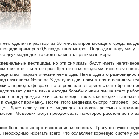
ли нет, сделайте раствор из 50 миллилитров моющего средства д
 площади примерно 0,5 квадратных метров. Подождите пару минут 
ее двух медведок, то стоит начинать принимать меры.
специальные пестициды, но эти химикаты будут иметь негативное
бом является пытаться разобраться с медведками, используя пе
редлагают паразитические нематоды. Нематоды это разновидность
под названием Nematac S доступен для покупателя и используетс
едки с период с февраля по апрель или в период с сентября по но
ведок живет у вас и какие методы борьбы с ними лучше всего рабо
ужно перед дождем или после дождя, так как медведки выползают
 и съедают приманку. После этого медведка быстро погибает. Пр
цев. Даже если у вас нет медведок, то можно рассыпать приман
астей. Медведки могут преодолевать некоторое расстояние по во
кже быть частью противостояния медведкам. Траву не нужно под
. Необходимо избегать всего, что ослабляет корневую систему р