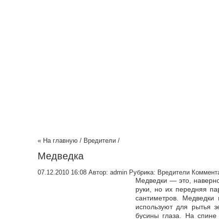
« На главную
/
Вредители
/
Медведка
07.12.2010 16:08
Автор:
admin
Рубрика:
Вредители
Коммента
Медведки ― это, наверно
руки, но их передняя па
сантиметров. Медведки 
используют для рытья з
бусины глаза. На спине