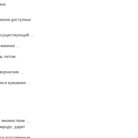
рых
азона доступных
 существующий ...
еженке ...
шь летом.
орческие ...
еся кувшинки ...
 множеством ...
рироде, дарит
тся родственным