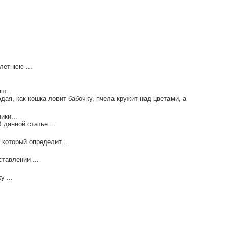
летнюю ...
ш...
дая, как кошка ловит бабочку, пчела кружит над цветами, а
ики...
данной статье ...
который определит ...
тавлении ...
 ...