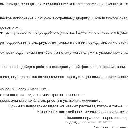
ом порядке оснащаться специальными компрессорами при помощи кото
ческое дополнение к любому внутреннему дворику. Из-за широкого диап
уками с ф...
ит для украшения приусадебного участка. Гармонично вписав его в уже
ля содержания в аквариуме, но только в летний период. Зимой же этой н
рхности воды, зимой погибают, а потому могут служить украшением ли
ресное. Подойдя к работе с изрядной долей фантазии и проявив свои тв
ника, ведь ничто так не успокаивает, как журчащая вода и покачивающи
ионовых шарах и изящных ...
ежным покрывалом, а термометры показывают ...
иверсальный знак благодарности и уважения, особенно ...
Одним из популярных видов комнатных растений, которые также ...
У многих обывателей понятие сада ассоциируется с
Весенняя пора несет перемены в п
надежды на исполнение ...
Этот цветок являе