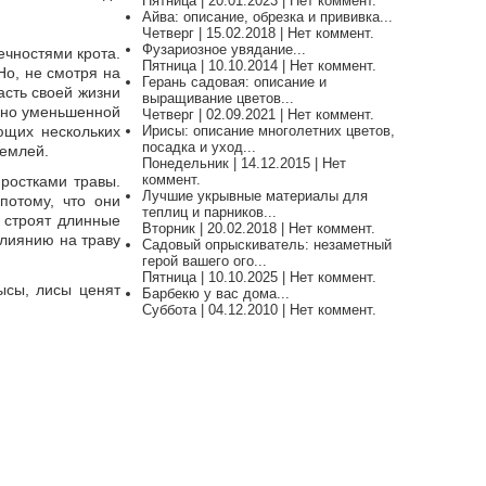
Пятница | 20.01.2023 | Нет коммент.
Айва: описание, обрезка и прививка...
Четверг | 15.02.2018 | Нет коммент.
Фузариозное увядание...
ечностями крота.
Пятница | 10.10.2014 | Нет коммент.
Но, не смотря на
Герань садовая: описание и
асть своей жизни
выращивание цветов...
льно уменьшенной
Четверг | 02.09.2021 | Нет коммент.
ующих нескольких
Ирисы: описание многолетних цветов,
посадка и уход...
землей.
Понедельник | 14.12.2015 | Нет
коммент.
ростками травы.
Лучшие укрывные материалы для
потому, что они
теплиц и парников...
е строят длинные
Вторник | 20.02.2018 | Нет коммент.
влиянию на траву
Садовый опрыскиватель: незаметный
герой вашего ого...
Пятница | 10.10.2025 | Нет коммент.
ысы, лисы ценят
Барбекю у вас дома...
Суббота | 04.12.2010 | Нет коммент.