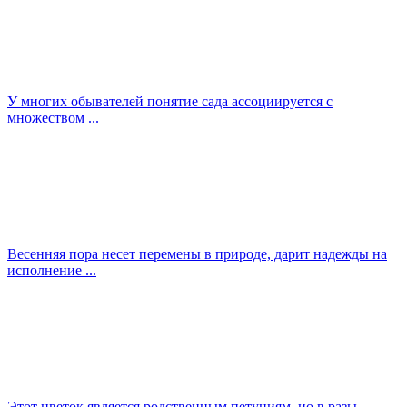
У многих обывателей понятие сада ассоциируется с
множеством ...
Весенняя пора несет перемены в природе, дарит надежды на
исполнение ...
Этот цветок является родственным петуниям, но в разы