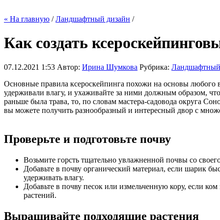
« На главную
/
Ландшафтный дизайн
/
Как создать ксероскейпинговы
07.12.2021 1:53
Автор:
Ирина Шумкова
Рубрика:
Ландшафтный
Основные правила ксероскейпинга похожи на основы любого ви
удерживали влагу, и ухаживайте за ними должным образом, чтоб
раньше была трава, то, по словам мастера-садовода округа Со
вы можете получить разнообразный и интересный двор с множ
Проверьте и подготовьте почву
Возьмите горсть тщательно увлажненной почвы со своего
Добавьте в почву органический материал, если шарик быс
удерживать влагу.
Добавьте в почву песок или измельченную кору, если ком 
растений.
Выращивайте подходящие растения