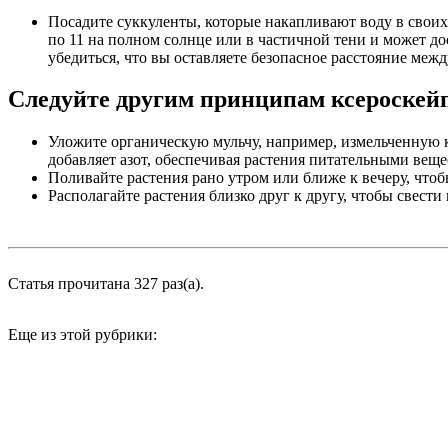
Посадите суккуленты, которые накапливают воду в своих 
по 11 на полном солнце или в частичной тени и может до
убедиться, что вы оставляете безопасное расстояние ме
Следуйте другим принципам ксероскей
Уложите органическую мульчу, например, измельченную к
добавляет азот, обеспечивая растения питательными веще
Поливайте растения рано утром или ближе к вечеру, чт
Располагайте растения близко друг к другу, чтобы свест
Статья прочитана 327 раз(a).
Еще из этой рубрики: