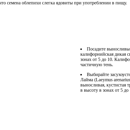
что семена облепихи слегка ядовиты при употреблении в пищу.
Посадите выносливые
калифорнийская дикая сир
зонах от 5 до 10. Калиф
частичную тень.
Выбирайте засухоуст
Лайма (Laeymus arenariu
выносливая, кустистая т
в высоту в зонах от 5 д