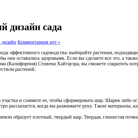
й дизайн сада
 дизайн
Комментариев нет »
да эффективного садоводства: выбирайте растения, подходящие
ы они оставались здоровыми. Если вы сделаете все это, а также 
нома (Калифорния) Стивена Хайтауэра, вы сможете сократить пот
еством растений.
 участка и сожмите ее, чтобы сформировать шар. Шарик либо ост
тро рассыпается, когда вы разжимаете руку. Такие материалы, к
земли образует плотный, твердый шар. Твердая, глинистая почва 