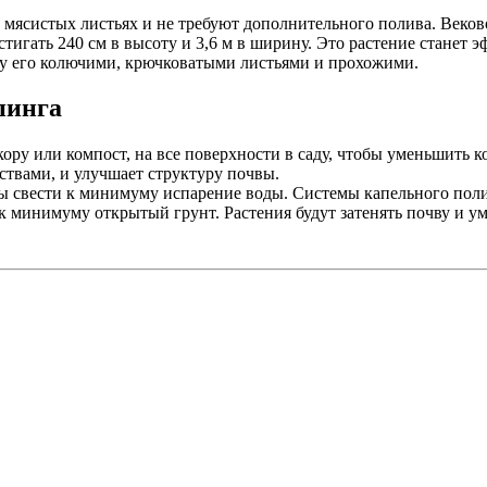
мясистых листьях и не требуют дополнительного полива. Вековое 
стигать 240 см в высоту и 3,6 м в ширину. Это растение станет
жду его колючими, крючковатыми листьями и прохожими.
пинга
ору или компост, на все поверхности в саду, чтобы уменьшить 
ствами, и улучшает структуру почвы.
обы свести к минимуму испарение воды. Системы капельного по
и к минимуму открытый грунт. Растения будут затенять почву и 