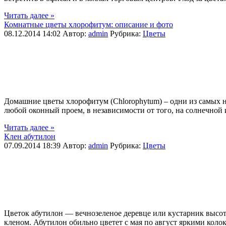
Читать далее »
Комнатные цветы хлорофитум: описание и фото
08.12.2014 14:02
Автор:
admin
Рубрика:
Цветы
Домашние цветы хлорофитум (Chlorophytum) – одни из самых н
любой оконный проем, в независимости от того, на солнечной 
Читать далее »
Клен абутилон
07.09.2014 18:39
Автор:
admin
Рубрика:
Цветы
Цветок абутилон — вечнозеленое деревце или кустарник высот
кленом. Абутилон обильно цветет с мая по август яркими коло