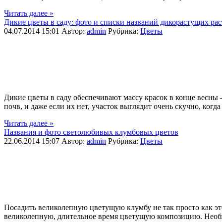
Читать далее »
Дикие цветы в саду: фото и списки названий дикорастущих ра
04.07.2014 15:01
Автор:
admin
Рубрика:
Цветы
Дикие цветы в саду обеспечивают массу красок в конце весн
почв, и даже если их нет, участок выглядит очень скучно, когд
Читать далее »
Названия и фото светолюбивых клумбовых цветов
22.06.2014 15:07
Автор:
admin
Рубрика:
Цветы
Посадить великолепную цветущую клумбу не так просто как это
великолепную, длительное время цветущую композицию. Необх