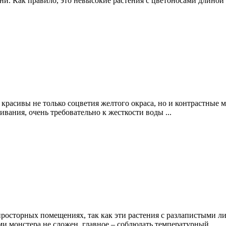
. Как правило, это невысокие растения с цветоносами длиной 3
красивы не только соцветия желтого окраса, но и контрастные мя
ивания, очень требовательно к жесткости воды ...
 просторных помещениях, так как эти растения с разлапистыми 
ми монстера не сложен, главное – соблюдать температурный ...