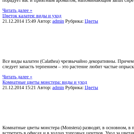
порадует вас и приятным ароматом, напоминающим запах сирени
Читать далее »
Цветок калатея: виды и уход
21.12.2014 15:49
Автор:
admin
Рубрика:
Цветы
Все виды калатеи (Calathea) чрезвычайно декоративны. Причем 
следует запасть терпением – это растение любит частые опрыск
Читать далее »
Комнатные цветы монстера: виды и уход
21.12.2014 15:21
Автор:
admin
Рубрика:
Цветы
Комнатные цветы монстера (Monstera) разводят, в основном, в
встретить в офисах и в холлах торговых центров. Уход за цвета