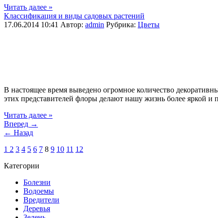
Читать далее »
Классификация и виды садовых растений
17.06.2014 10:41
Автор:
admin
Рубрика:
Цветы
В настоящее время выведено огромное количество декоративны
этих представителей флоры делают нашу жизнь более яркой и п
Читать далее »
Вперед →
← Назад
1
2
3
4
5
6
7
8
9
10
11
12
Категории
Болезни
Водоемы
Вредители
Деревья
Зелень