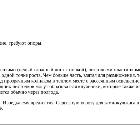
кие, требуют опоры.
нками (целый сложный лист с почкой), листовыми пластинками 
одной точке роста. Чем больше часть, взятая для размножения, 
под прозрачным колпаком в теплом месте с рассеянным освещение
вших листочков могут образоваться клубеньки, которые также и
ется обычно через полгода.
Изредка ему вредит тля. Серьезную угрозу для замиокулькаса п
е.