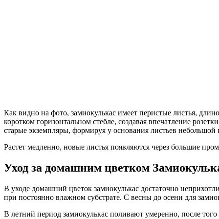
Как видно на фото, замиокулькас имеет перистые листья, длин
коротком горизонтальном стебле, создавая впечатление розет
старые экземпляры, формируя у основания листьев небольшой
Растет медленно, новые листья появляются через большие пром
Уход за домашним цветком Замиокульк
В уходе домашний цветок замиокулькас достаточно неприхотлив
при постоянно влажном субстрате. С весны до осени для замио
В летний период замиокулькас поливают умеренно, после тог