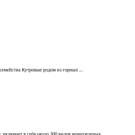
семейства Кутровые родом из горных ...
, включает в себя около 300 видов вечнозеленых ...