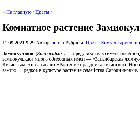
« На главную
/
Цветы
/
Комнатное растение Замиокул
11.09.2021 9:29
Автор:
admin
Рубрика:
Цветы
Комментариев нет
Замиокулькас
(Zamioculcas )
— представитель семейства Ароид
замиокулькаса много обиходных имен — «Занзибарская жемчужи
Китае, там его называют «Растение праздника китайского Новог
замию — редкое в культуре растение семейства Саговниковые.