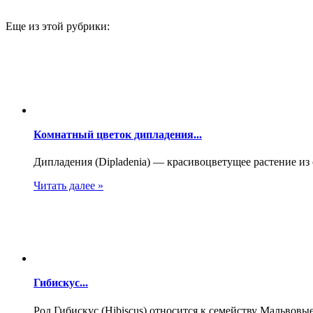
Еще из этой рубрики:
Комнатный цветок дипладения...
Дипладения (Dipladenia) — красивоцветущее растение из 
Читать далее »
Гибискус...
Род Гибискус (Hibiscus) относится к семейству Мальвовые