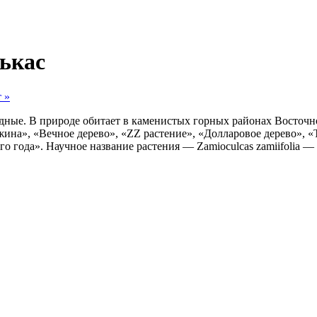
ькас
 »
ные. В природе обитает в каменистых горных районах Восточно
на», «Вечное дерево», «ZZ растение», «Долларовое дерево», «Т
о года». Научное название растения — Zamioculcas zamiifolia —