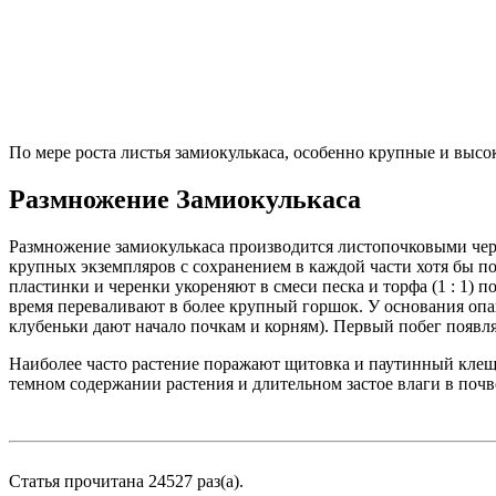
По мере роста листья замиокулькаса, особенно крупные и высо
Размножение Замиокулькаса
Размножение замиокулькаса производится листопочковыми чере
крупных экземпляров с сохранением в каждой части хотя бы по 
пластинки и черенки укореняют в смеси песка и торфа (1 : 1) 
время переваливают в более крупный горшок. У основания опа
клубеньки дают начало почкам и корням). Первый побег появля
Наиболее часто растение поражают щитовка и паутинный клещ. 
темном содержании растения и длительном застое влаги в почв
Статья прочитана 24527 раз(a).