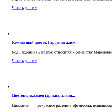
Читать далее »
Комнатный цветок Гардения жасм...
Род Гардения (Gardenia) относится к семейству Мареновые
Читать далее »
Цветок цикламен (дряква, альпи...
Цикламен — прекрасное растение-эфемероид, появляющееся