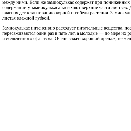
между ними. Если же замиокулькас содержат при пониженных т
содержании у замиокулькаса засыхают верхние части листьев. Д
влаги ведет к загниванию корней и гибели растения. Замиокул
листья влажной губкой.
Замиокулькас интенсивно расходует питательные вещества, по
пересаживаются один раз в пять лет, а молодые — по мере их ро
измельченного сфагнума. Очень важен хороший дренаж, не мен