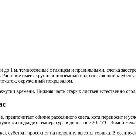
ой до 1 м, темнозеленые с глянцем и правильными, слегка заос
ки. Растение имеет крупный подземный водозапасающий клубень.
 початок, окруженный покрывалом.
ежутки времени. Нижняя часть старых листьев естественно оголя
ас
, предпочитает обилие рассеянного света, хотя переносит и ус
кулькаса подходит температура в диапазоне 20-25°C. Зимой жела
о как субстрат просохнет на половину высоты горшка. В осенне