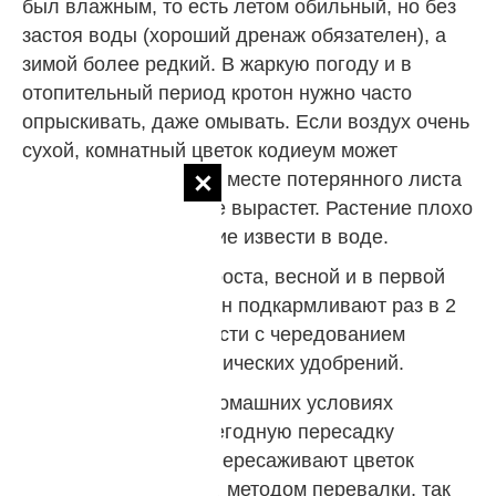
был влажным, то есть летом обильный, но без
застоя воды (хороший дренаж обязателен), а
зимой более редкий. В жаркую погоду и в
отопительный период кротон нужно часто
опрыскивать, даже омывать. Если воздух очень
сухой, комнатный цветок кодиеум может
сбросить листву, а на месте потерянного листа
новый уже никогда не вырастет. Растение плохо
переносит присутствие извести в воде.
В период активного роста, весной и в первой
половине лета, кротон подкармливают раз в 2
недели, по возможности с чередованием
минеральных и органических удобрений.
Уход за кротоном в домашних условиях
предусматривает ежегодную пересадку
молодых растений. Пересаживают цветок
кодиеум обязательно методом перевалки, так