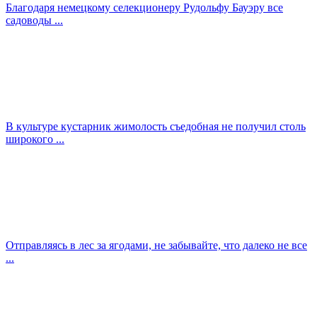
Благодаря немецкому селекционеру Рудольфу Бауэру все
садоводы ...
В культуре кустарник жимолость съедобная не получил столь
широкого ...
Отправляясь в лес за ягодами, не забывайте, что далеко не все
...