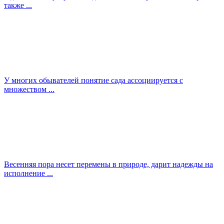
также ...
У многих обывателей понятие сада ассоциируется с
множеством ...
Весенняя пора несет перемены в природе, дарит надежды на
исполнение ...