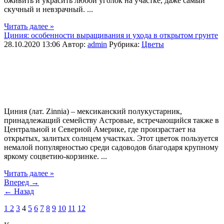
оживить и украсить любой уголок на участке, даже самый
скучный и невзрачный. ...
Читать далее »
Циния: особенности выращивания и ухода в открытом грунте
28.10.2020 13:06
Автор:
admin
Рубрика:
Цветы
Циния (лат. Zinnia) – мексиканский полукустарник,
принадлежащий семейству Астровые, встречающийся также в
Центральной и Северной Америке, где произрастает на
открытых, залитых солнцем участках. Этот цветок пользуется
немалой популярностью среди садоводов благодаря крупному
яркому соцветию-корзинке. ...
Читать далее »
Вперед →
← Назад
1
2
3
4
5
6
7
8
9
10
11
12