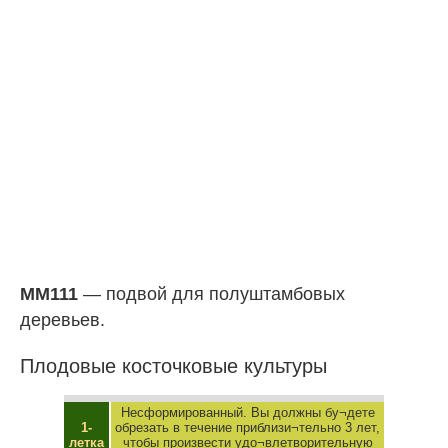
MM111
— подвой для полуштамбовых
деревьев.
Плодовые косточковые культуры
Несформированный. Вы должны бу¬дете
1-
обрезать в течение приблизи¬тельно 3 лет,
летка
чтобы произвести удо¬влетворительную