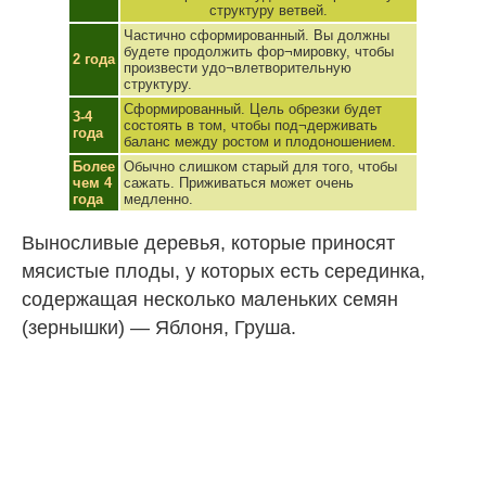
структуру ветвей.
Частично сформированный. Вы должны
будете продолжить фор¬мировку, чтобы
2 года
произвести удо¬влетворительную
структуру.
Сформированный. Цель обрезки будет
3-4
состоять в том, чтобы под¬держивать
года
баланс между ростом и плодоношением.
Более
Обычно слишком старый для того, чтобы
чем 4
сажать. Приживаться может очень
года
медленно.
Выносливые деревья, которые приносят
мясистые плоды, у которых есть серединка,
содержащая несколько маленьких семян
(зернышки) — Яблоня, Груша.