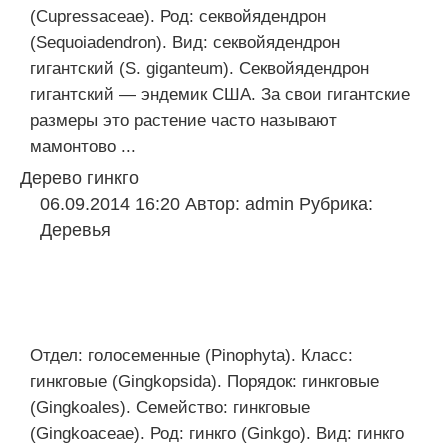
(Cupressaceae). Род: секвойядендрон
(Sequoiadendron). Вид: секвойядендрон
гигантский (S. giganteum). Секвойядендрон
гигантский — эндемик США. За свои гигантские
размеры это растение часто называют
мамонтово ...
Дерево гинкго
06.09.2014 16:20
Автор:
admin
Рубрика:
Деревья
Отдел: голосеменные (Pinophyta). Класс:
гинкговые (Gingkopsida). Порядок: гинкговые
(Gingkoales). Семейство: гинкговые
(Gingkoaceae). Род: гинкго (Ginkgo). Вид: гинкго