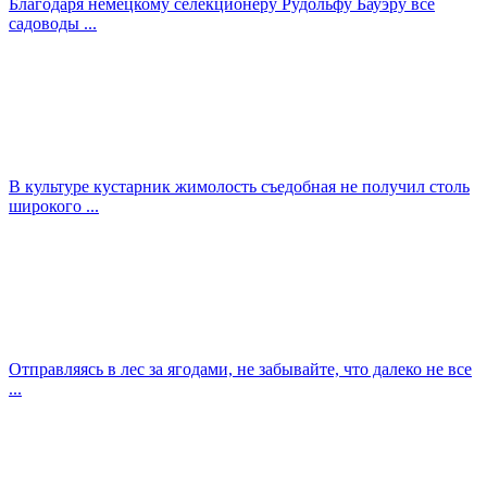
Благодаря немецкому селекционеру Рудольфу Бауэру все
садоводы ...
В культуре кустарник жимолость съедобная не получил столь
широкого ...
Отправляясь в лес за ягодами, не забывайте, что далеко не все
...