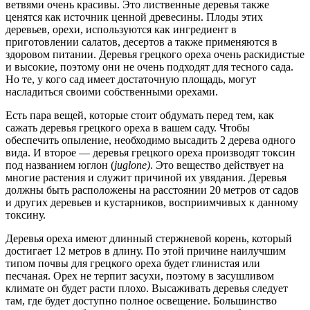
ветвями очень красивы. Это лиственные деревья также
ценятся как источник ценной древесины. Плоды этих
деревьев, орехи, используются как ингредиент в
приготовлении салатов, десертов а также применяются в
здоровом питании. Деревья грецкого ореха очень раскидистые
и высокие, поэтому они не очень подходят для тесного сада.
Но те, у кого сад имеет достаточную площадь, могут
насладиться своими собственными орехами.
Есть пара вещей, которые стоит обдумать перед тем, как
сажать деревья грецкого ореха в вашем саду. Чтобы
обеспечить опыление, необходимо высадить 2 дерева одного
вида. И второе — деревья грецкого ореха производят токсин
под названием юглон (
juglone)
. Это вещество действует на
многие растения и служит причиной их увядания. Деревья
должны быть расположены на расстоянии 20 метров от садов
и других деревьев и кустарников, восприимчивых к данному
токсину.
Деревья ореха имеют длинный стержневой корень, который
достигает 12 метров в длину. По этой причине наилучшим
типом почвы для грецкого ореха будет глинистая или
песчаная. Орех не терпит засухи, поэтому в засушливом
климате он будет расти плохо. Высаживать деревья следует
там, где будет доступно полное освещение. Большинство