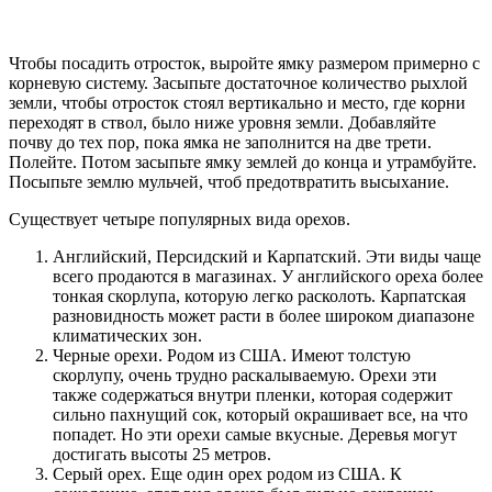
Чтобы посадить отросток, выройте ямку размером примерно с
корневую систему. Засыпьте достаточное количество рыхлой
земли, чтобы отросток стоял вертикально и место, где корни
переходят в ствол, было ниже уровня земли. Добавляйте
почву до тех пор, пока ямка не заполнится на две трети.
Полейте. Потом засыпьте ямку землей до конца и утрамбуйте.
Посыпьте землю мульчей, чтоб предотвратить высыхание.
Существует четыре популярных вида орехов.
Английский, Персидский и Карпатский. Эти виды чаще
всего продаются в магазинах. У английского ореха более
тонкая скорлупа, которую легко расколоть. Карпатская
разновидность может расти в более широком диапазоне
климатических зон.
Черные орехи. Родом из США. Имеют толстую
скорлупу, очень трудно раскалываемую. Орехи эти
также содержаться внутри пленки, которая содержит
сильно пахнущий сок, который окрашивает все, на что
попадет. Но эти орехи самые вкусные. Деревья могут
достигать высоты 25 метров.
Серый орех. Еще один орех родом из США. К