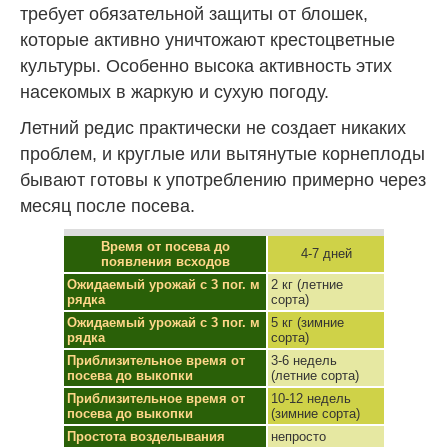
требует обязательной защиты от блошек,
которые активно уничтожают крестоцветные
культуры. Особенно высока активность этих
насекомых в жаркую и сухую погоду.
Летний редис практически не создает никаких
проблем, и круглые или вытянутые корнеплоды
бывают готовы к употреблению примерно через
месяц после посева.
Время от посева до
4-7 дней
появления всходов
Ожидаемый урожай с 3 пог. м
2 кг (летние
рядка
сорта)
Ожидаемый урожай с 3 пог. м
5 кг (зимние
рядка
сорта)
Приблизительное время от
3-6 недель
посева до выкопки
(летние сорта)
Приблизительное время от
10-12 недель
посева до выкопки
(зимние сорта)
Простота возделывания
непросто