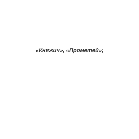
«Княжич», «Прометей»;