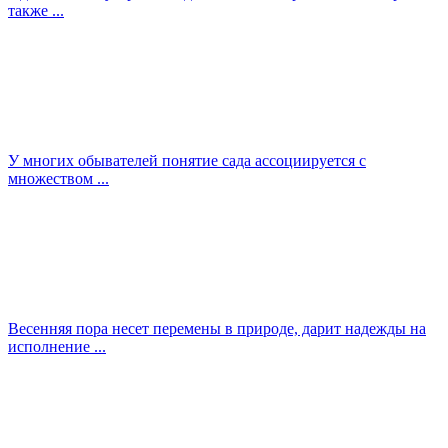
также ...
У многих обывателей понятие сада ассоциируется с
множеством ...
Весенняя пора несет перемены в природе, дарит надежды на
исполнение ...