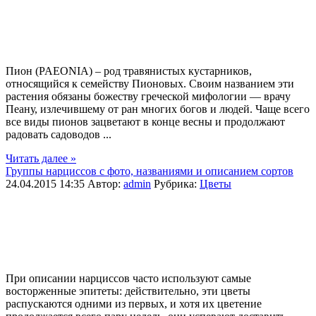
Пион (PAEONIA) – род травянистых кустарников,
относящийся к семейству Пионовых. Своим названием эти
растения обязаны божеству греческой мифологии — врачу
Пеану, излечившему от ран многих богов и людей. Чаще всего
все виды пионов зацветают в конце весны и продолжают
радовать садоводов ...
Читать далее »
Группы нарциссов с фото, названиями и описанием сортов
24.04.2015 14:35
Автор:
admin
Рубрика:
Цветы
При описании нарциссов часто используют самые
восторженные эпитеты: действительно, эти цветы
распускаются одними из первых, и хотя их цветение