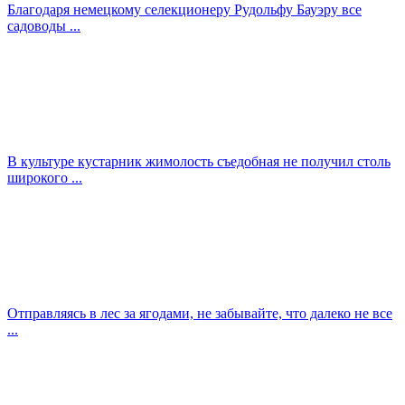
Благодаря немецкому селекционеру Рудольфу Бауэру все
садоводы ...
В культуре кустарник жимолость съедобная не получил столь
широкого ...
Отправляясь в лес за ягодами, не забывайте, что далеко не все
...