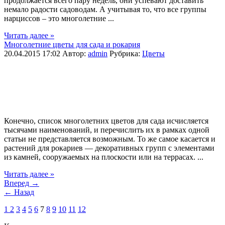
продолжается всего пару недель, они успевают доставить
немало радости садоводам. А учитывая то, что все группы
нарциссов – это многолетние ...
Читать далее »
Многолетние цветы для сада и рокария
20.04.2015 17:02
Автор:
admin
Рубрика:
Цветы
Конечно, список многолетних цветов для сада исчисляется
тысячами наименований, и перечислить их в рамках одной
статьи не представляется возможным. То же самое касается и
растений для рокариев — декоративных групп с элементами
из камней, сооружаемых на плоскости или на террасах. ...
Читать далее »
Вперед →
← Назад
1
2
3
4
5
6
7
8
9
10
11
12