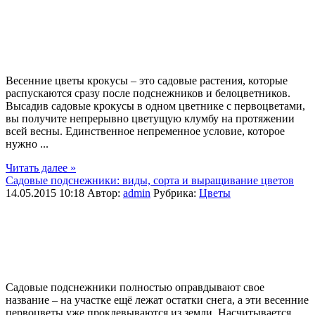
Весенние цветы крокусы – это садовые растения, которые
распускаются сразу после подснежников и белоцветников.
Высадив садовые крокусы в одном цветнике с первоцветами,
вы получите непрерывно цветущую клумбу на протяжении
всей весны. Единственное непременное условие, которое
нужно ...
Читать далее »
Садовые подснежники: виды, сорта и выращивание цветов
14.05.2015 10:18
Автор:
admin
Рубрика:
Цветы
Садовые подснежники полностью оправдывают свое
название – на участке ещё лежат остатки снега, а эти весенние
первоцветы уже проклевываются из земли. Насчитывается